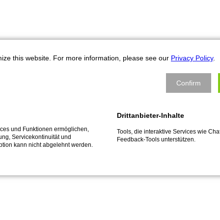
zejí na jihozápadě Německa, ve vinařské oblasti Falc, přímo ve střed
ize this website. For more information, please see our
Privacy Policy
.
ckým elmsteinerským údolím. Historické staré město se prezentuje nej
íkem města. V jeho severní věži visí největší zvon z lité oceli na s
Confirm
 zámek, dějiště hambachských oslav a "kolébka německé demokracie"
avnosti: vyvrcholením oslav jsou Německé vinné slavnosti s
W.I.N.E. Fe
Drittanbieter-Inhalte
vices und Funktionen ermöglichen,
Tools, die interaktive Services wie C
fung, Servicekontinuität und
Feedback-Tools unterstützen.
ption kann nicht abgelehnt werden.