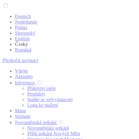
Deutsch
Nederlands
Polski
Slovenský
English
Český
Română
Přeskočit navigaci
Vítejte
Aktuality
Informace
Přátelství měst
Produkty
Staňte se velvyslancem
Loga ke stažení
Mapa
Seznam
Novoměstská setkání
Novoměstská setkání
Příští setkání Nových Měst