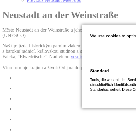
Previous Neustadt Meet-ups
Neustadt an der Weinstraße
Město Neustadt an der Weinstraße a jeho 8 vinných vesnic se nachá
(UNESCO)
We use cookies to optim
Náš tip: jízda historickým parním vlakem "Kuckucksbähnel" romanti
s barokní radnicí, královskou studnou a s gotickým kostelem, s mezn
Falcka, "Elwedritsche". Nad vinou
vesnicí Hambach
trůní hambašský
Víno formuje krajinu a život: Od jara do podzimu se konají vinné sl
Standard
Tools, die wesentliche Ser
einschließlich Identitätsprü
Standortsicherheit. Diese O