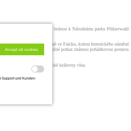
u německé vinařské cesty a je bránou k Národnímu parku Pfälzerwald
větším počtem roubených domů ve Falcku, kolem historického náměstí
větě. U Elwedritovi studny je možné potkat známou pohádkovou postavu
Accept all cookies
.
stivalem
a korunovace německé královny vína.
hat-Support und Kunden-