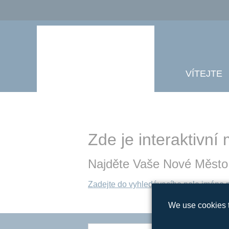
VÍTEJTE
Zde je interaktivn
Najděte Vaše Nové Město
Zadejte do vyhledávacího pole jméno m
We use cookies t