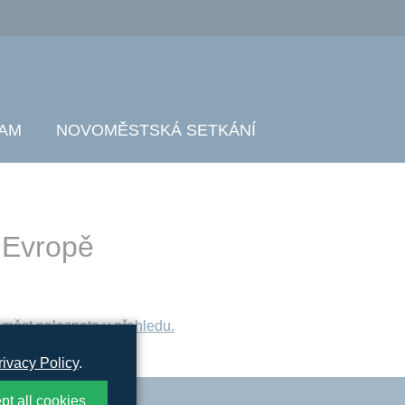
AM
NOVOMĚSTSKÁ SETKÁNÍ
 Evropě
 měst naleznete v přehledu.
rivacy Policy
.
pt all cookies