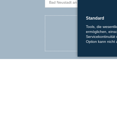
Standard
In order to be ab
Tools, die wesentl
ermöglichen, einsch
Servicekontinuität
Option kann nicht