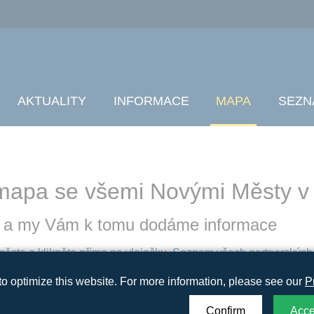
AKTUALITY
INFORMACE
MAPA
SEZN
í mapa se všemi Novými Městy v
 a my Vám k tomu dodáme informace
ěsta a klikněte přímo na vlaječku. Seznam všech partnerských
o optimize this website. For more information, please see our
P
Confirm
Acce