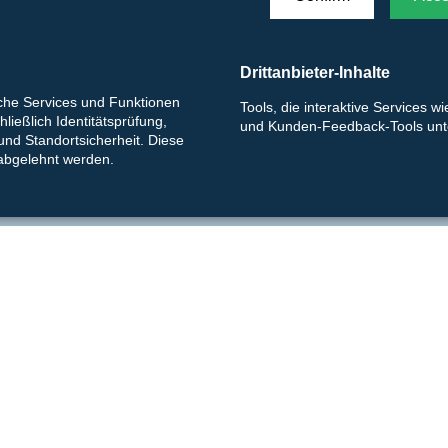
Drittanbieter-Inhalte
le to show you a Google map with all locations at this point, we 
iche Services und Funktionen
Tools, die interaktive Services w
ließlich Identitätsprüfung,
und Kunden-Feedback-Tools unte
 und Standortsicherheit. Diese
Customize consent
 abgelehnt werden.